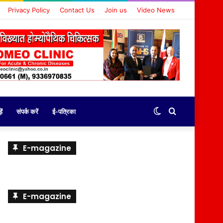
Privacy Policy
Contact Us
Join us
Video News
Switch
Search
ें
संपर्क करें
ई-पत्रिका
skin
for
E-magazine
E-magazine