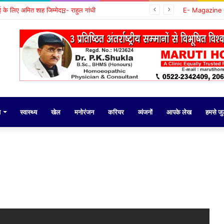
वाई के लिए अमित शाह जिम्मेदार- राहुल गांधी
E- Magazine
य
स्वास्थ्य
खेल
मनोरंजन
करियर
व्यंजनों
आपके लेख
हमसे जुड़