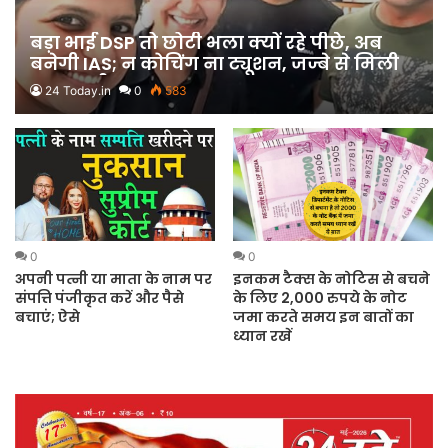
बड़ा भाई DSP तो छोटी भला क्यों रहे पीछे, अब
बनेगी IAS; न कोचिंग ना ट्यूशन, जज्बे से मिली
कामयाबी
24 Today.in
0
583
0
0
इनकम टैक्स के नोटिस से बचने
अपनी पत्नी या माता के नाम पर
के लिए 2,000 रुपये के नोट
संपत्ति पंजीकृत करें और पैसे
जमा करते समय इन बातों का
बचाएं; ऐसे
ध्यान रखें