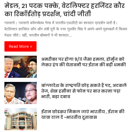
मेडल, 21 पदक पक्के, वेटलिफ्टर हरजिंदर कौर
का रिकॉर्डतोड़ प्रदर्शन, चांदी जीती
ग्लासगो। ग्लासगो कॉमनवेल्थ गेम्स में भारतीय एथलीटों का शानदार प्रदर्शन जारी है।
वेटलिफ्टर हरजिंदर कौर और लंबी दूरी के रनर गुलवीर सिंह ने अपने-अपने मुकाबलों में सिल्वर
मेडल जीते। वहीं, भारतीय बॉक्सरों ने भी शानदार…
Read More »
अमरीका पर होगा 9/11 जैसा हमला, होर्मुज को
लेकर ट्रंप की चेतावनी पर ईरान की बड़ी धमकी
बांग्लादेश के राष्ट्रपति छोड़ सकते हैं पद, अटकलें
तेज, शेख हसीना से फोन पर बात करना पड़ा
भारी, बढ़ा दबाव
ईरान छोडक़र निकल जाएं भारतीय , ईरान की
यात्रा टाल दें -भारतीय दूतावास