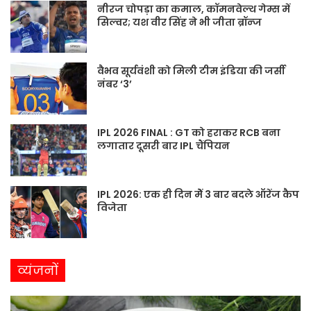
नीरज चोपड़ा का कमाल, कॉमनवेल्थ गेम्स में
सिल्वर; यश वीर सिंह ने भी जीता ब्रॉन्ज
वैभव सूर्यवंशी को मिली टीम इंडिया की जर्सी
नंबर ‘3’
IPL 2026 FINAL : GT को हराकर RCB बना
लगातार दूसरी बार IPL चैंपियन
IPL 2026: एक ही दिन मेें 3 बार बदले ऑरेंज कैप
विजेता
व्यंजनों