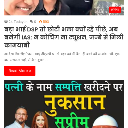
करियर
24 Today.in
0
590
बड़ा भाई DSP तो छोटी भला क्यों रहे पीछे, अब
बनेगी IAS; न कोचिंग ना ट्यूशन, जज्बे से मिली
कामयाबी
आदित्य तिवारी/भोपाल. भाई डीएसपी था तो बहन को भी वैसा ही बनने की आकांक्षा थी. एक
बार असफल रहीं, लेकिन दूसरी…
Read More »