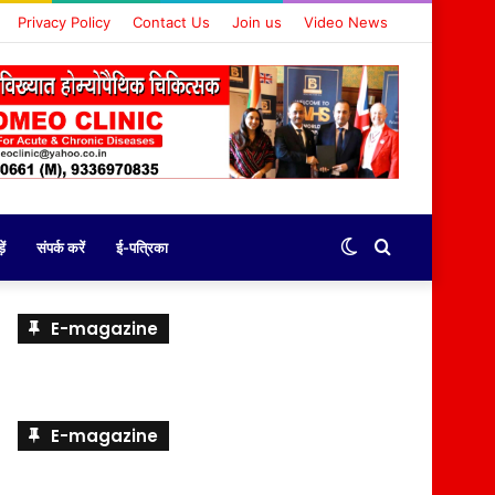
Privacy Policy
Contact Us
Join us
Video News
Switch
Search
ें
संपर्क करें
ई-पत्रिका
skin
for
E-magazine
E-magazine