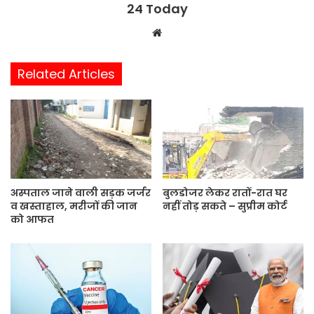
24 Today
W
e
b
Related Articles
s
i
t
e
अस्पताल जाने वाली सड़क जर्जर
बुलडोजर लेकर रातों-रात घर
व खस्ताहाल, मरीजों की जान
नहीं तोड़ सकते – सुप्रीम कोर्ट
को आफत