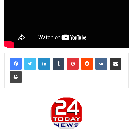
LinkedIn
Tumblr
Pinterest
Reddit
VKontakte
Share via Email
Print