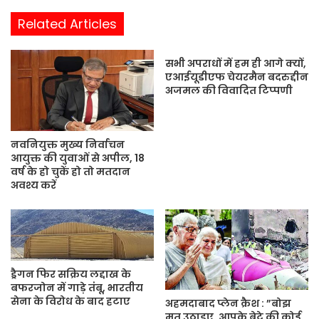
b
Related Articles
s
i
सभी अपराधों में हम ही आगे क्यों,
t
एआईयूडीएफ चेयरमैन बदरुद्दीन
e
अजमल की विवादित टिप्पणी
नवनियुक्त मुख्य निर्वाचन
आयुक्त की युवाओं से अपील, 18
वर्ष के हो चुकें हो तो मतदान
अवश्य करें
ड्रैगन फिर सक्रिय लद्दाख के
बफरजोन में गाड़े तंंबू, भारतीय
सेना के विरोध के बाद हटाए
अहमदाबाद प्लेन क्रैश : ”बोझ
मत उठाइए, आपके बेटे की कोई