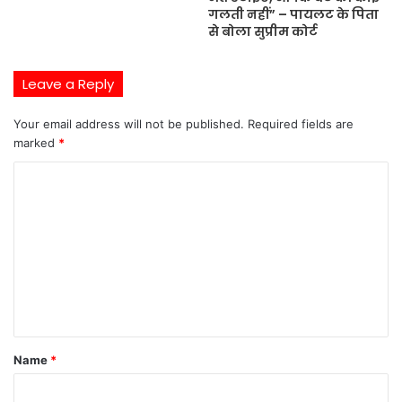
गलती नहीं” – पायलट के पिता
से बोला सुप्रीम कोर्ट
Leave a Reply
Your email address will not be published.
Required fields are
marked
*
C
o
m
m
e
n
t
Name
*
*