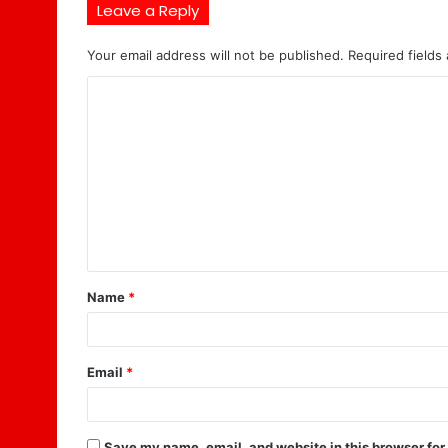
Leave a Reply
Your email address will not be published.
Required fields
C
o
m
m
e
n
t
Name
*
*
Email
*
Save my name, email, and website in this browser for