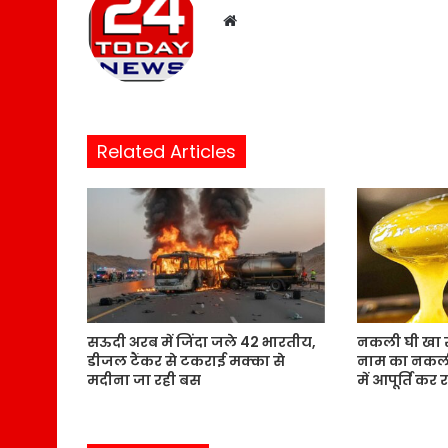
W
e
b
s
i
t
Related Articles
e
सऊदी अरब में जिंदा जले 42 भारतीय,
नकली घी खा रहे 
डीजल टैंकर से टकराई मक्का से
नाम का नकली 
मदीना जा रही बस
में आपूर्ति कर र