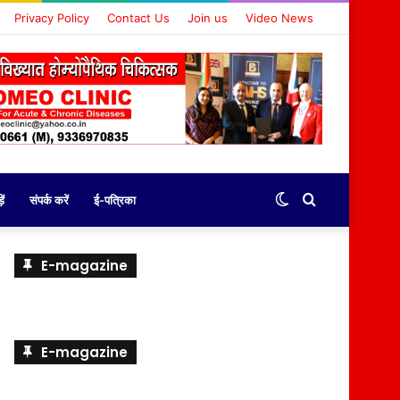
Privacy Policy
Contact Us
Join us
Video News
Switch
Search
ें
संपर्क करें
ई-पत्रिका
skin
for
E-magazine
E-magazine