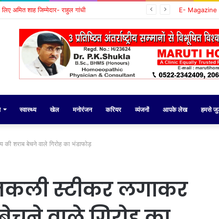
के लिए अमित शाह जिम्मेदार- राहुल गांधी
E- Magazine
य
स्वास्थ्य
खेल
मनोरंजन
करियर
व्यंजनों
आपके लेख
हमसे जुड़
 की शराब बेचने वाले गिरोह का भंडाफोड़
ा नकली स्टीकर लगाकर
 बेचने वाले गिरोह का