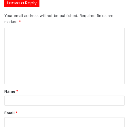
Leave a Reply
Your email address will not be published.
Required fields are
marked
*
C
o
m
m
e
n
t
Name
*
*
Email
*