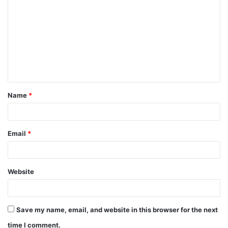
o
m
m
e
n
t
Name
*
*
Email
*
Website
Save my name, email, and website in this browser for the next
time I comment.