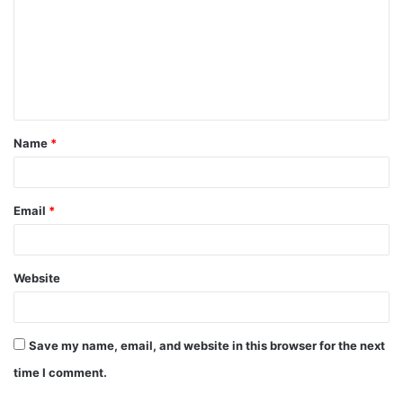
m
m
e
n
t
Name
*
*
Email
*
Website
Save my name, email, and website in this browser for the next
time I comment.