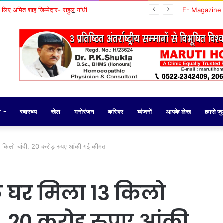
के लिए अमित शाह जिम्मेदार- राहुल गांधी
E- Magazine
य
स्वास्थ्य
खेल
मनोरंजन
करियर
व्यंजनों
आपके लेख
हमसे जुड़
ौ किलो चांदी, 20 करोड़ रुपए आंकी गई कीमत
े घर मिला 13 किलो
, 20 करोड़ रुपए आंकी