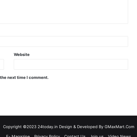
Website
 the next time I comment.
Copyright ©2023 24today.in Design & Developed By GMaxMart.Com
E- Magazine
Privacy Policy
Contact Us
Join us
Video News