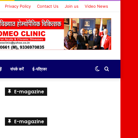
Privacy Policy
Contact Us
Join us
Video News
Switch
Search
ें
संपर्क करें
ई-पत्रिका
skin
for
E-magazine
E-magazine