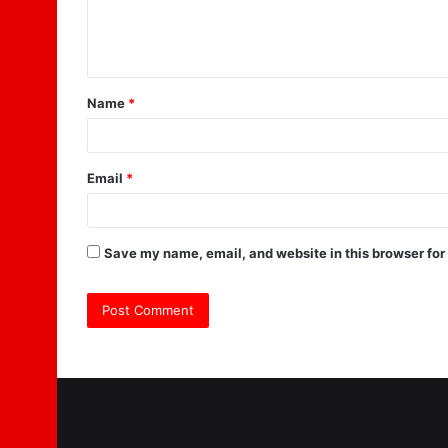
e
n
t
Name
*
*
Email
*
Save my name, email, and website in this browser for