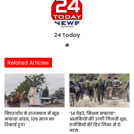
24 Today
W
e
b
Related Articles
s
i
t
e
बिपरजॉय ने राजस्थान में खूब
‘14 चेहरे, मिशन सफाया’;
मचाया तांडव, 106 साल का
आतंकियों की उल्टी गिनती शुरू,
रिकार्ड टूटा
एजेंसियों की हिट लिस्ट में ये
नाम