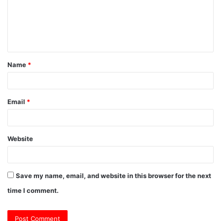
m
e
n
t
Name
*
*
Email
*
Website
Save my name, email, and website in this browser for the next
time I comment.