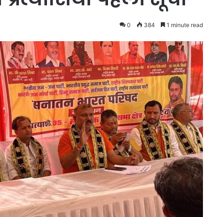
0
384
1 minute read