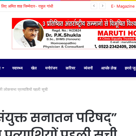
के लिए अमित शाह जिम्मेदार- राहुल गांधी
E- Magazine
य
स्वास्थ्य
खेल
मनोरंजन
करियर
व्यंजनों
आपके लेख
हमसे जुड़
की लोकसभा प्रत्याशियों पहली सूची
युक्त सनातन परिषद्”
्रत्याशियों पहली सूची