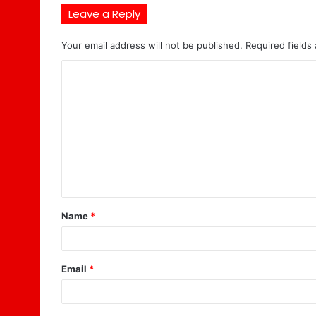
Leave a Reply
Your email address will not be published.
Required fields
C
o
m
m
e
n
t
Name
*
*
Email
*