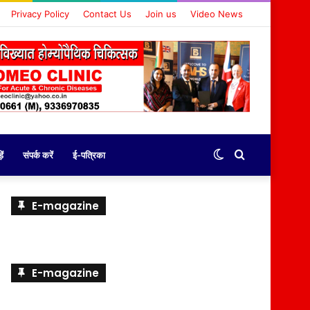
Privacy Policy
Contact Us
Join us
Video News
Switch
Search
ें
संपर्क करें
ई-पत्रिका
skin
for
E-magazine
E-magazine