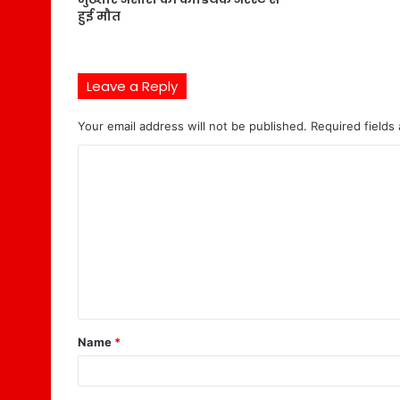
हुई मौत
Leave a Reply
Your email address will not be published.
Required fields
C
o
m
m
e
n
t
Name
*
*