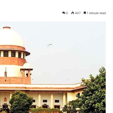
0
407
1 minute read