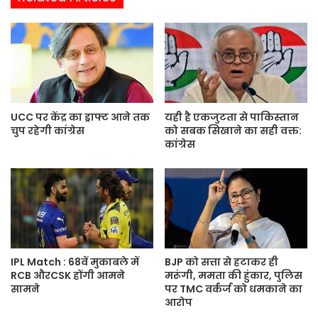
s
i
t
e
UCC पर केंद्र का ड्राफ्ट आने तक
यही है एकजुटता से पाकिस्तान
चुप रहेगी कांग्रेस
को सबक सिखाने का सही वक्त:
कांग्रेस
IPL Match : 68वें मुकाबले में
BJP को सत्ता से हटाकर ही
RCB औरCSK होंगी आमने
मरूंगी, ममता की हुंकार, पुलिस
सामने
पर TMC वर्कर्ज को धमकाने का
आरोप