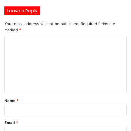
Leave a Reply
Your email address will not be published.
Required fields are
marked
*
C
o
m
m
e
n
t
Name
*
*
Email
*