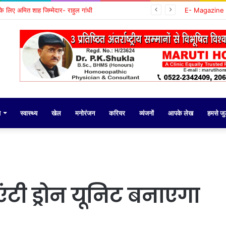
ई के लिए अमित शाह जिम्मेदार- राहुल गांधी
E- Magazine
य
स्वास्थ्य
खेल
मनोरंजन
करियर
व्यंजनों
आपके लेख
हमसे जुड़
एंटी ड्रोन यूनिट बनाएगा