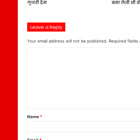
गुजरी ट्रेन
बना लेती थी व
Leave a Reply
Your email address will not be published.
Required fields
C
o
m
m
e
n
t
Name
*
*
Email
*