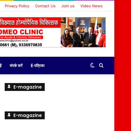
Privacy Policy
Contact Us
Join us
Video News
Switch
Search
ें
संपर्क करें
ई-पत्रिका
skin
for
E-magazine
E-magazine