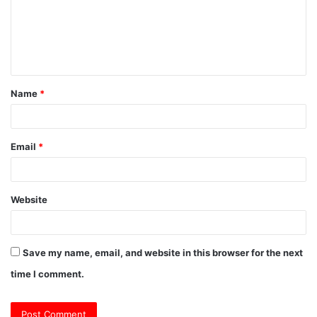
m
e
n
t
Name
*
*
Email
*
Website
Save my name, email, and website in this browser for the next
time I comment.