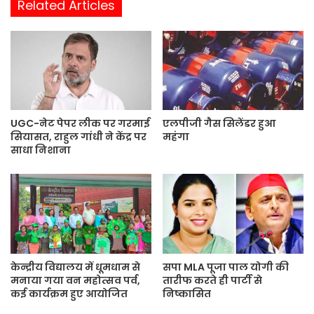
Related Articles
s
i
t
e
UGC-नेट पेपर लीक पर गरमाई
एलपीजी गैस सिलेंडर हुआ
सियासत, राहुल गांधी ने केंद्र पर
महंगा
साधा निशाना
केन्द्रीय विद्यालय में धूमधाम से
सपा MLA पूजा पाल योगी की
मनाया गया वन महोत्सव पर्व,
तारीफ करते ही पार्टी से
कई कार्यक्रम हुए आयोजित
निष्कासित