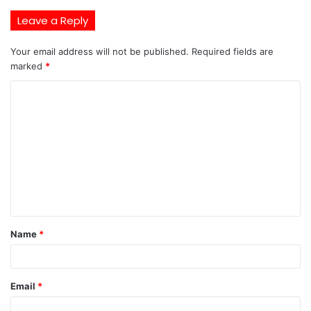
Leave a Reply
Your email address will not be published.
Required fields are
marked
*
C
o
m
m
e
n
t
Name
*
*
Email
*