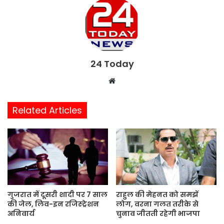
24 Today
W
e
b
Related Articles
s
i
t
e
गुजरात में दूसरी शादी पर 7 साल
राहुल की मेहनत को समझें
की जेल, लिव-इन रजिस्ट्रेशन
लोग, वरना गलत तरीके से
अनिवार्य
चुनाव जीतती रहेगी भाजपा