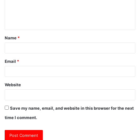
m
e
n
t
Name
*
*
Email
*
Website
Save my name, email, and website in this browser for the next
time I comment.