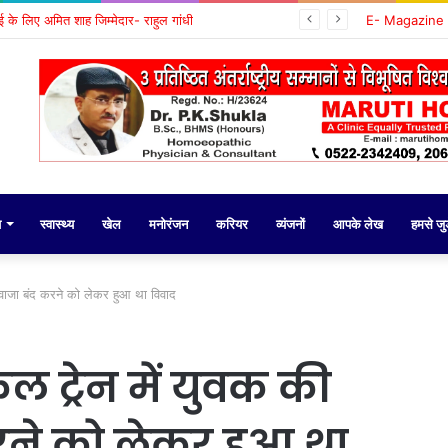
वाई के लिए अमित शाह जिम्मेदार- राहुल गांधी
E- Magazine
य
स्वास्थ्य
खेल
मनोरंजन
करियर
व्यंजनों
आपके लेख
हमसे जुड़
रवाजा बंद करने को लेकर हुआ था विवाद
ल ट्रेन में युवक की
करने को लेकर हुआ था