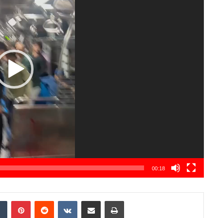
00:18
Tumblr
Pinterest
Reddit
VKontakte
Share via Email
Print