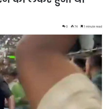
0
74
1 minute read