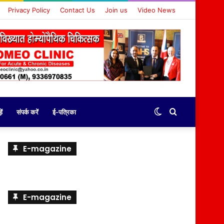
Privacy Policy
Contact Us
Join us
Video News
Switch
Search
ें
संपर्क करें
ई-पत्रिका
skin
for
E-magazine
E-magazine