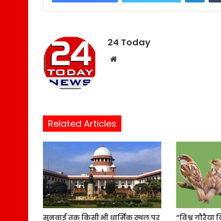
24 Today
W
e
b
s
i
t
Related Articles
e
सुनवाई तक किसी भी धार्मिक स्थल पर
”विश्व गौरैया