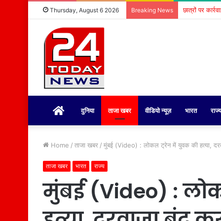
छात्रों पर कार्र
Thursday, August 6 2026
Breaking News
होम
दुनिया
ताजा खबर
वीडियो न्यूज़
भारत
राज्
Home
/
ताजा खबर
/
मुंबई (Video) : लोकल ट्रेन में युवक की हत्या, द
ताजा खबर
भारत
राज्य
मुंबई (Video) : लोक
हत्या, दरवाजा बंद 