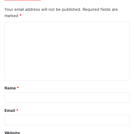
Your email address will not be published.
Required fields are
marked
*
C
o
m
m
e
n
t
Name
*
*
Email
*
Website