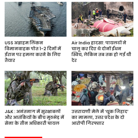
i
t
e
USS अब्राहम लिंकन
Air India हादसा: पायलटों ने
विमानवाहक पोत 1-2 दिनों में
चालू कर दिए थे दोनों ईंधन
ईरान पर हमला करने के लिए
स्विच, लेकिन तब तक हो गई थी
तैयार
देर
J&K : अनंतनाग में सुरक्षाबलों
उत्तरायणी मेले में ‘थूक जिहाद’
और आतंकियों के बीच मुठभेड़ में
का मामला, उत्तर प्रदेश के दो
सेना के तीन अधिकारी घायल
आरोपी गिरफ्तार