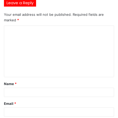
Leave a Reply
Your email address will not be published.
Required fields are
marked
*
C
o
m
m
e
n
t
Name
*
*
Email
*