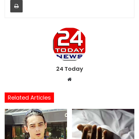
Print
24 Today
W
e
b
Related Articles
s
i
t
e