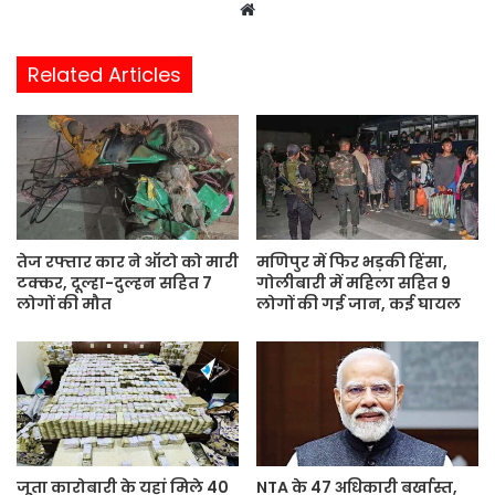
W
e
b
Related Articles
s
i
t
e
तेज रफ्तार कार ने ऑटो को मारी
मणिपुर में फिर भड़की हिंसा,
टक्कर, दूल्हा-दुल्हन सहित 7
गोलीबारी में महिला सहित 9
लोगों की मौत
लोगों की गई जान, कई घायल
जूता कारोबारी के यहां मिले 40
NTA के 47 अधिकारी बर्खास्त,