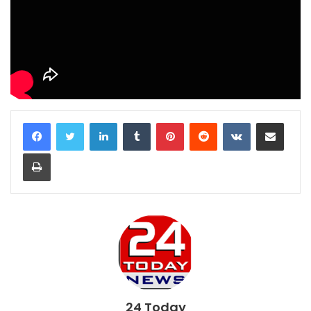
LinkedIn
Tumblr
Pinterest
Reddit
VKontakte
Share via Email
Print
24 Today