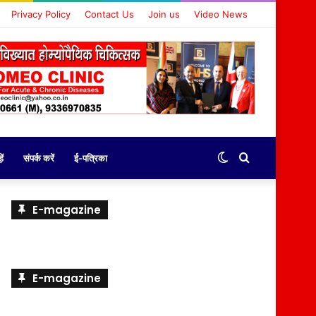
Privacy Policy
Contact Us
Join us
Video News
Switch
Search
ें
संपर्क करें
ई-पत्रिका
skin
for
E-magazine
E-magazine