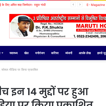
वाई के लिए अमित शाह जिम्मेदार- राहुल गांधी
E- Magazine
य
स्वास्थ्य
खेल
मनोरंजन
करियर
व्यंजनों
आपके लेख
हमसे जुड़
ा, सोशल मीडिया पर किया प्रकाशित
इन 14 मुद्दों पर हुआ
या पर किया प्रकाशित