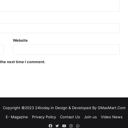
Website
 the next time I comment.
Copyright ©2023 24today.in Design & Developed By GMaxMart.Com
E- Magazine
Privacy Policy
Contact Us
Join us
Video News
Facebook
Twitter
YouTube
Instagram
WhatsApp