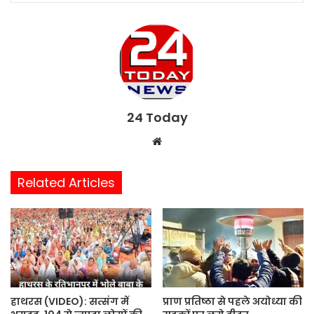
24 Today
W
e
b
Related Articles
s
i
t
e
हाथरस (VIDEO): सत्संग में
प्राण प्रतिष्ठा से पहले अयोध्या की