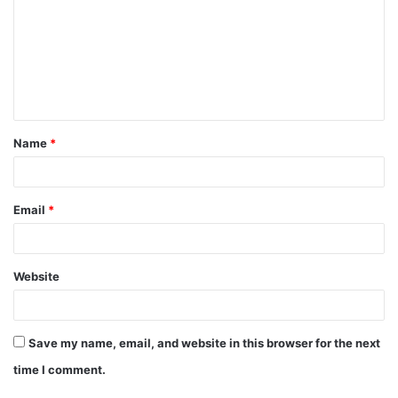
m
m
e
n
t
Name
*
*
Email
*
Website
Save my name, email, and website in this browser for the next
time I comment.