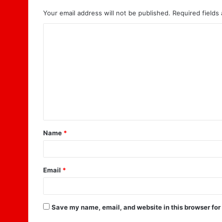
Your email address will not be published.
Required fields
C
o
m
m
e
n
t
Name
*
*
Email
*
Save my name, email, and website in this browser for