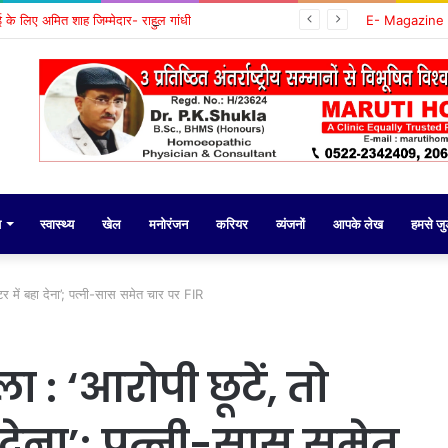
वाई के लिए अमित शाह जिम्मेदार- राहुल गांधी
E- Magazine
य
स्वास्थ्य
खेल
मनोरंजन
करियर
व्यंजनों
आपके लेख
हमसे जुड़
र में बहा देना’; पत्नी-सास समेत चार पर FIR
: ‘आरोपी छूटें, तो
ा देना’; पत्नी-सास समेत