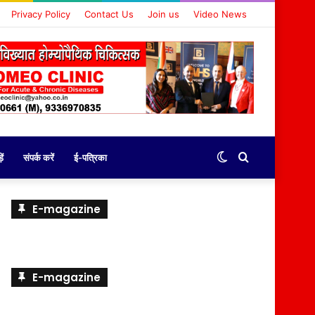
Privacy Policy
Contact Us
Join us
Video News
Switch
Search
ें
संपर्क करें
ई-पत्रिका
skin
for
E-magazine
E-magazine