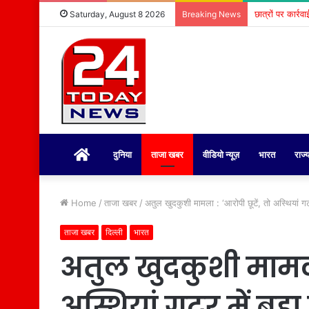
छात्रों पर कार्र
Saturday, August 8 2026
Breaking News
होम
दुनिया
ताजा खबर
वीडियो न्यूज़
भारत
राज्
Home
/
ताजा खबर
/
अतुल खुदकुशी मामला : ‘आरोपी छूटें, तो अस्थियां गट
ताजा खबर
दिल्ली
भारत
अतुल खुदकुशी मामला 
अस्थियां गटर में बह