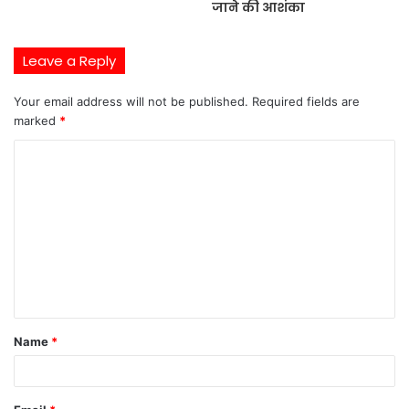
जाने की आशंका
Leave a Reply
Your email address will not be published.
Required fields are
marked
*
C
o
m
m
e
n
t
Name
*
*