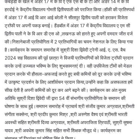
कबड्डी के खेल में अंडर 17 में के वि ए एफ एस बी के टी और अंडर 14 में के वि
हरदोई ने केंद्रीय विद्यालय गोमती द्वितीयपाली को पराजित किया।हॉकी की प्रतिस्पर्धा
में अंडर 17 में आई वि आर आई बरेली ने सीतापुर द्वितीय पाली को हराकर विजेता
ट्रॉफी पर अपनी पकड़ बनाई। हैंडबॉल में अंडर 17 में केंद्रीय विद्यालय ए एम सी
द्वितीय पाली ने के वि आर डी एस ओ ,लखनऊ को हारते हुए अपनी दमदार जीत दर्ज
की।निशानेबाजी प्रतियोगिता में 2 प्रतिभागियों का चयन नेशनल के लिए किया गया
है।कार्यक्रम के समापन समारोह में सुश्री दिशा द्विवेदी ट्रेनी आई. ए. एस. बैच
2024 सह विद्यालय की पूर्व छात्रा ने विजयी प्रतिभागियों को विजेता ट्रॉफी प्रदान
करके उन्हें उज्ज्वल भविष्य के लिए शुभकामनाएं दी। वही उपविजेता टीमों को मेडल
प्रदान करके भी हौसला-अफजाई करते हुए बची कमियों को दूर करके उन्हें भविष्य
में उत्कृष्ट प्रदर्शन के लिए आशीर्वचन प्रदान किया,उन्होंने कहा कि असफलता हमें
सीख देती है अपनी कमियों को दूर कर आगे बढ़ने की। कार्यक्रम का अंत मुख्य
अतिथि सुश्री दिशा द्विवेदी जी द्वारा 54 वीं संभागीय प्रतियोगिता के समापन की
घोषणा के साथ हुई।समापन समारोह में प्राचार्य श्री संजीव कुमार अग्रवाल,श्रीमती
संगीता सक्सेना, श्री प्रदीप कुमार मिश्र ,श्री अरुणेश वैश्य एवं श्रीमती भारती
अवस्थी सहित श्रीमती दिव्या अग्रवाल, श्रीमती अपराजिता त्रिपाठी, सुश्री सुषमा
यादव ,श्री अवधेश कुमार सिंह सहित सभी शिक्षक मौजूद थे। कार्यक्रम का
संचालन डॉ प्रियंका एवं मोहिता सिंह ने किया।