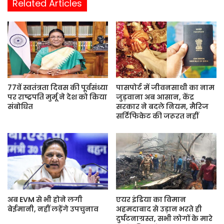
Related Articles
s
i
t
e
77वें स्वतंत्रता दिवस की पूर्वसंध्या
पासपोर्ट में जीवनसाथी का नाम
पर राष्ट्रपति मुर्मू ने देश को किया
जुड़वाना अब आसान, केंद्र
संबोधित
सरकार ने बदले नियम, मैरिज
सर्टिफिकेट की जरूरत नहीं
अब EVM से भी होने लगी
एयर इंडिया का विमान
बेईमानी, नहीं लड़ेंगे उपचुनाव
अहमदाबाद से उड़ान भरते ही
दुर्घटनाग्रस्त, सभी लोगों के मारे