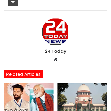
24 Today
W
e
b
Related Articles
s
i
t
e