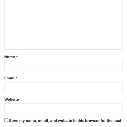
o
m
m
e
n
t
Name
*
*
Email
*
Website
Save my name, email, and website in this browser for the next