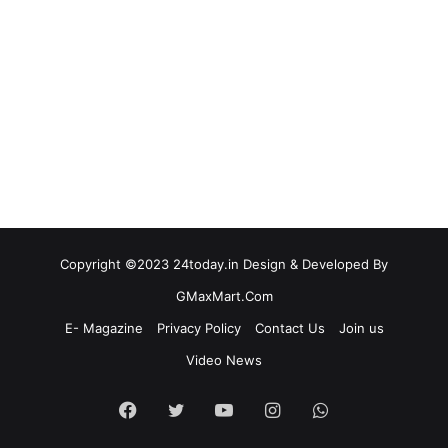
Copyright ©2023 24today.in Design & Developed By
GMaxMart.Com
E- Magazine
Privacy Policy
Contact Us
Join us
Video News
Facebook
Twitter
YouTube
Instagram
WhatsApp