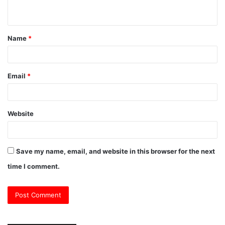
n
t
Name
*
*
Email
*
Website
Save my name, email, and website in this browser for the next
time I comment.