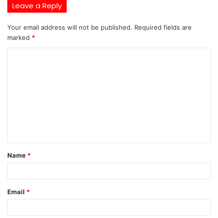
Leave a Reply
Your email address will not be published.
Required fields are
marked
*
C
o
m
m
e
n
t
Name
*
*
Email
*