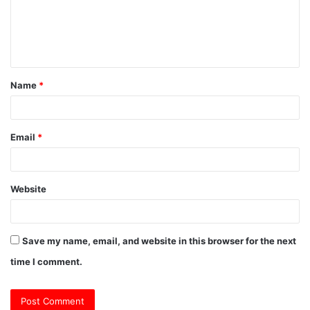
m
e
n
t
Name
*
*
Email
*
Website
Save my name, email, and website in this browser for the next
time I comment.