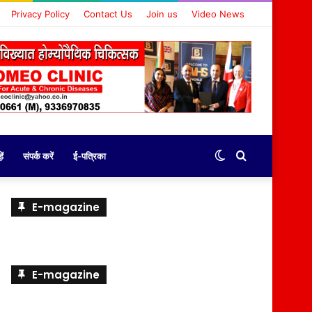
Privacy Policy
Contact Us
Join us
Video News
Switch
Search
ें
संपर्क करें
ई-पत्रिका
skin
for
E-magazine
E-magazine