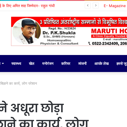
वाई के लिए अमित शाह जिम्मेदार- राहुल गांधी
E- Magazine
य
स्वास्थ्य
खेल
मनोरंजन
करियर
व्यंजनों
आपके लेख
हमसे जुड़
बिछाने का कार्य, लोग परेशान
े अधूरा छोड़ा
छाने का कार्य, लोग