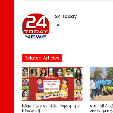
24 Today
W
e
b
s
i
t
Related Articles
e
शिक्षक दिवस पर विशेष : ”गुरु कुम्हार,
पीएम श्री केन्द्
शिष्य कुंभ है …..”
सफल रहा एलु