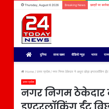
छात्रों पर कार्र
Thursday, August 6 2026
Breaking News
होम
दुनिया
ताजा खबर
वीडियो न्यूज़
भारत
राज्
Home
/
उत्तर प्रदेश
/
नगर निगम ठेकेदार ने अधूरा छोड़ा इण्टरलाॅकिंग ईंट 
उत्तर प्रदेश
नगर निगम ठेकेदार न
इण्टरलाॅकिंग ईंट बि