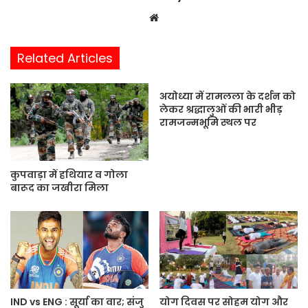
W
e
b
Related Articles
s
i
अयोध्या में रामलला के दर्शन को
t
लेकर श्रद्धालुओं की भारी भीड़
e
रामजन्मभूमि स्थल पर
कुपवाड़ा में हथियार व गोला
बारूद का जखीरा मिला
IND vs ENG : सूर्या का वार; संजु
योग दिवस पर सोहम योग और