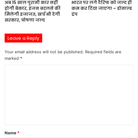
अब 15 साल पुरानी कार नहीं
भारत पर लगे टैरिफ को जल्द ही
होगी बेकार, इंजन बदलने की
कम कर दिया जाएगा – डोनाल्ड
मिलेगी इजाजत, खर्च भी देगी
ट्रंप
सरकार, घोषणा जल्द
Leave a Reply
Your email address will not be published.
Required fields are
marked
*
C
o
m
m
e
n
t
Name
*
*