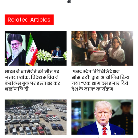
W
e
b
Related Articles
s
i
t
e
भारत ने खामेनेई की मौत पर
‘फर्स्ट स्टेप रिहैबिलिटेशन
जताया शोक, विदेश सचिव ने
सोसाइटी’ द्वारा आयोजित किया
कंडोलेंस बुक पर हस्ताक्षर कर
गया “एक शाम दस हजार दिये
श्रद्धांजलि दी
देश के नाम” कार्यक्रम