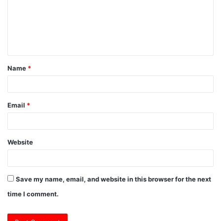
m
e
n
t
Name
*
*
Email
*
Website
Save my name, email, and website in this browser for the next
time I comment.