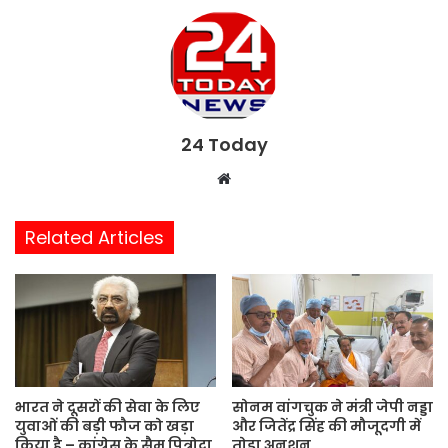
24 Today
W
e
b
Related Articles
s
i
t
e
भारत ने दूसरों की सेवा के लिए
सोनम वांगचुक ने मंत्री जेपी नड्डा
युवाओं की बड़ी फौज को खड़ा
और जितेंद्र सिंह की मौजूदगी में
किया है – कांग्रेस के सैम पित्रोदा
तोड़ा अनशन