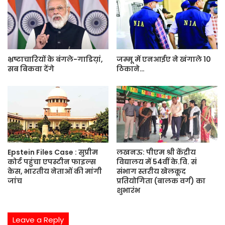
t
e
भ्रष्टाचारियों के बंगले-गाडिय़ां,
जम्मू में एनआईए ने खंगाले 10
सब बिकवा देंगे
ठिकाने…
Epstein Files Case : सुप्रीम
लखनऊ: पीएम श्री केंद्रीय
कोर्ट पहुंचा एपस्टीन फाइल्स
विद्यालय में 54वीं के.वि. सं
केस, भारतीय नेताओं की मांगी
संभाग स्तरीय खेलकूद
जांच
प्रतियोगिता (बालक वर्ग) का
शुभारंभ
Leave a Reply