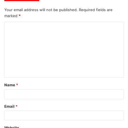
Your email address will not be published.
Required fields are
marked
*
C
o
m
m
e
n
t
Name
*
*
Email
*