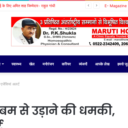
वाई के लिए अमित शाह जिम्मेदार- राहुल गांधी
E- Magazine
य
स्वास्थ्य
खेल
मनोरंजन
करियर
व्यंजनों
आपके लेख
हमसे जुड़
 एजेंसियां अलर्ट
को बम से उड़ाने की धमकी,
ट