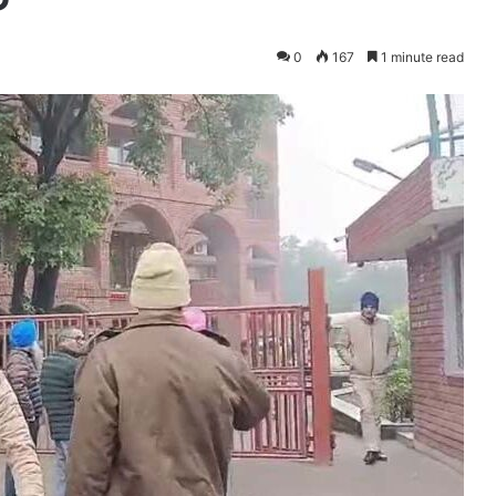
0
167
1 minute read