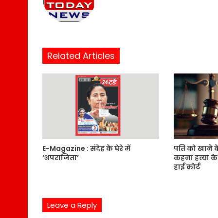
e
b
s
i
t
Related Articles
e
E-Magazine : संदेह के घेरे में
पति को खाने 
‘अपराजिता’
कहना हत्या क
हाई कोर्ट
Leave a Reply