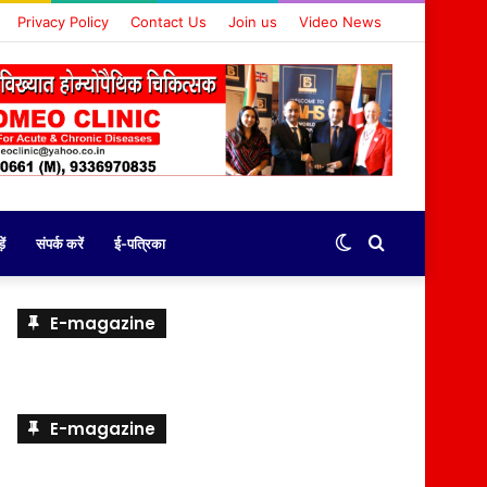
Privacy Policy
Contact Us
Join us
Video News
Switch
Search
ें
संपर्क करें
ई-पत्रिका
skin
for
E-magazine
E-magazine