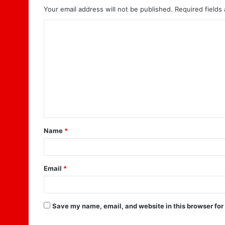
Your email address will not be published.
Required fields
C
o
m
m
e
n
t
Name
*
*
Email
*
Save my name, email, and website in this browser for