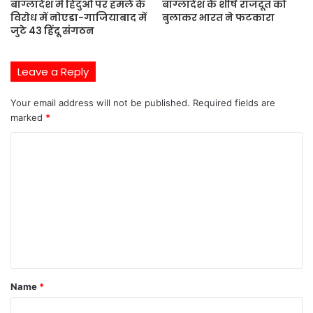
बांग्लादेश में हिंदुओं पर हमले के
बांग्लादेश के शीर्ष राजदूत को
विरोध में नोएडा-गाजियाबाद में
बुलाकर भारत ने फटकारा
जुटे 43 हिंदू संगठन
Leave a Reply
Your email address will not be published.
Required fields are
marked
*
C
o
m
m
e
n
t
Name
*
*