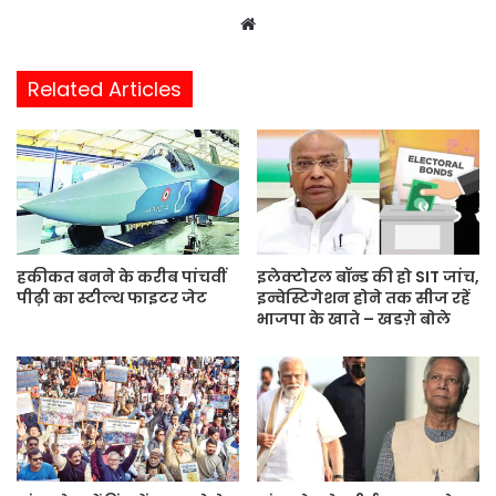
W
e
b
Related Articles
s
i
t
e
हकीकत बनने के करीब पांचवीं
इलेक्टोरल बॉन्ड की हो SIT जांच,
पीढ़ी का स्टील्थ फाइटर जेट
इन्वेस्टिगेशन होने तक सीज रहें
भाजपा के खाते – खडग़े बोले