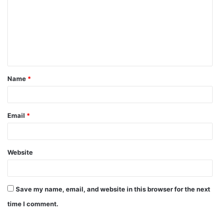
m
m
e
n
t
Name
*
*
Email
*
Website
Save my name, email, and website in this browser for the next
time I comment.