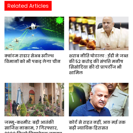
b
Related Articles
s
i
t
e
क्वांटम राडार सेअब स्टील्थ
शराब नीति घोटाला : ईडी ने जब्त
विमानों को भी पकड़ लेगा चीन
की 52 करोड़ की संपत्ति मनीष
सिसोदिया की दो प्रापर्टीज भी
शामिल
जम्मू-कश्मीर: बड़ी आतंकी
कोर्ट से राहत नहीं, आठ मई तक
साजिश नाकाम, 7 गिरफ्तार,
बढ़ी न्यायिक हिरासत