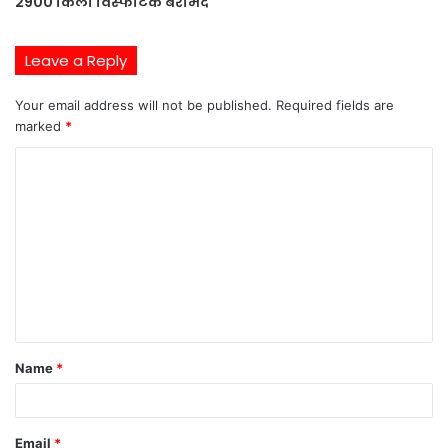
2900 किलो विस्फोटक बरामद
Leave a Reply
Your email address will not be published.
Required fields are
marked
*
C
o
m
m
e
n
t
Name
*
*
Email
*