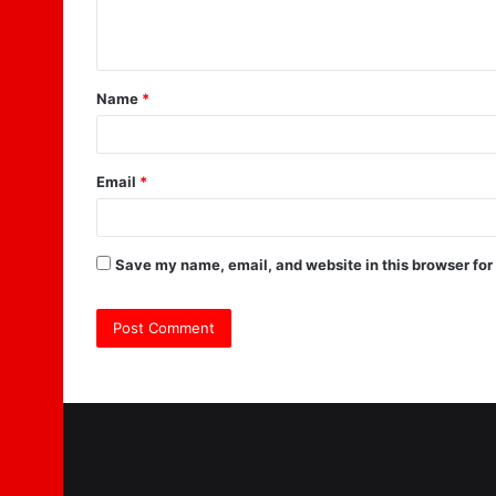
e
n
t
Name
*
*
Email
*
Save my name, email, and website in this browser for