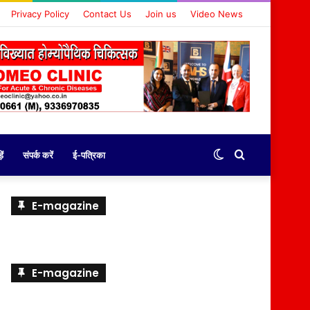
Privacy Policy
Contact Us
Join us
Video News
Switch
Search
ें
संपर्क करें
ई-पत्रिका
skin
for
E-magazine
E-magazine