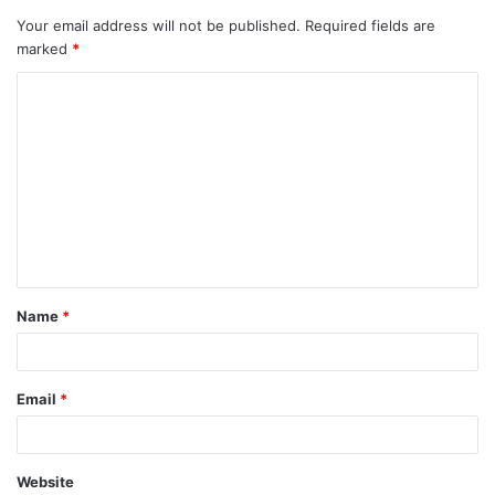
Your email address will not be published.
Required fields are
marked
*
C
o
m
m
e
n
t
Name
*
*
Email
*
Website