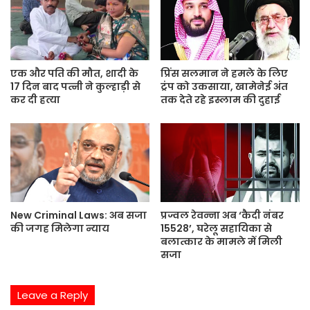
t
e
एक और पति की मौत, शादी के
प्रिंस सलमान ने हमले के लिए
17 दिन बाद पत्नी ने कुल्हाड़ी से
ट्रंप को उकसाया, खामेनेई अंत
कर दी हत्या
तक देते रहे इस्लाम की दुहाई
New Criminal Laws: अब सजा
प्रज्वल रेवन्ना अब ‘कैदी नंबर
की जगह मिलेगा न्याय
15528’, घरेलू सहायिका से
बलात्कार के मामले में मिली
सजा
Leave a Reply