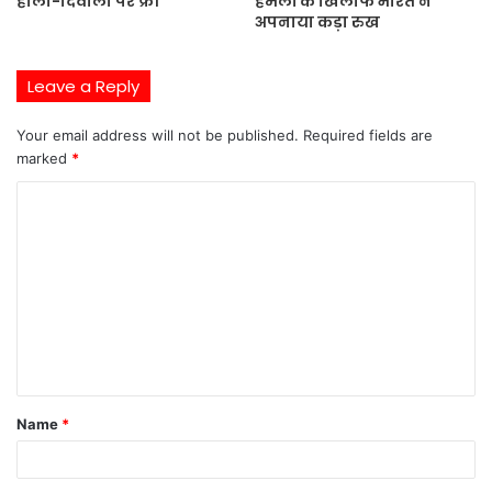
होली-दिवाली पर फ्री
हमलों के खिलाफ भारत ने
अपनाया कड़ा रुख
Leave a Reply
Your email address will not be published.
Required fields are
marked
*
C
o
m
m
e
n
t
Name
*
*